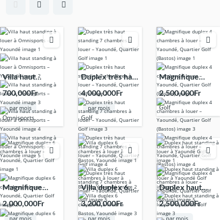
Villa haut
Duplex très haut
Magnifique
standing à louer
standing 7
duplex 4
700,000Fr
4,000,000Fr
2,500,000Fr
à Omnisports –
chambres à
chambres à
Golf
par mois
par mois
Yaoundé
louer – Yaoundé,
louer – Yaoundé,
Omnisports
Golf
Quartier Golf
Quartier Golf
(Bastos)
Magnifique
Villa duplex 6
Duplex haut
duplex 6
chambres à
standing à louer
2,000,000Fr
3,200,000Fr
2,500,000Fr
chambres à
louer à Bastos,
à Yaoundé Golf
par mois
par mois
par mois