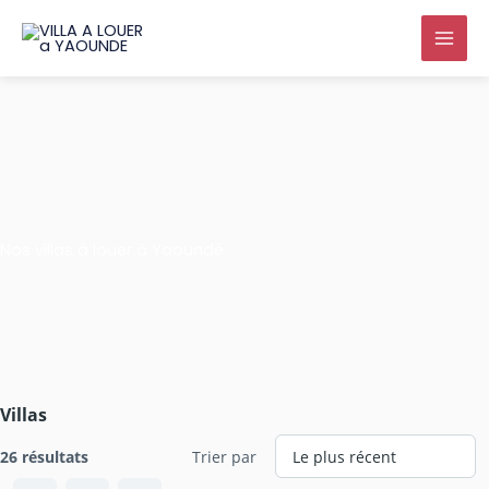
Aller
au
contenu
Nos villas à louer à Yaoundé
Villas
26 résultats
Trier par