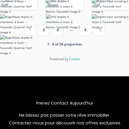
louer – Yaoundé,
Yaoundé
Golf
Bastos
Golf
Quartier Golf
…
1
2
3
5
1 - 6 of 26 properties
Powered by
Estatik
Prenez Contact Aujourd'hui​
Ne laissez pas passer votre rêve immobilier.
Contactez-nous pour découvrir nos offres exclusives