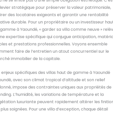
la ne se limite pas à une simple obligation esthétique. C’es
levier stratégique pour préserver la valeur patrimoniale,
irer des locataires exigeants et garantir une rentabilité
ative durable. Pour un propriétaire ou un investisseur hau
 gamme à Yaoundé, « garder sa villa comme neuve » relè
ne expertise spécifique qui conjugue anticipation, matéri
bles et prestations professionnelles. Voyons ensemble
ment faire de l’entretien un atout concurrentiel sur le
ché immobilier de la capitale.
 enjeux spécifiques des villas haut de gamme à Yaoundé
undé, avec son climat tropical d’altitude et son relief
lonné, impose des contraintes uniques aux propriétés de
nding. L’humidité, les variations de température et la
étation luxuriante peuvent rapidement altérer les finitio
 plus soignées. Pour une villa d’exception, chaque détail