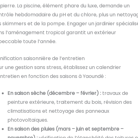
pierre. La piscine, élément phare du luxe, demande un
ntrôle hebdomadaire du pH et du chlore, plus un nettoya
 skimmers et de la pompe. Engager un jardinier spécialis
ns l’aménagement tropical garantit un extérieur
peccable toute l’année.
nification saisonnière de l’entretien
r une gestion sans stress, établissez un calendrier
ntretien en fonction des saisons à Yaoundé :
En saison sèche (décembre – février) :
travaux de
peinture extérieure, traitement du bois, révision des
climatisations et nettoyage des panneaux
photovoltaïques.
En saison des pluies (mars – juin et septembre –
novembre) :
vérification de l’étanchéité des toitures e