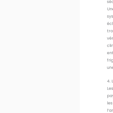
séc
Un
sy
écl
tro
vér
cli
ent
fri
une
4. 
Les
pay
les
l’a