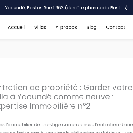
Yaoundé, Bastos Rue 1.963 (derrière pharmacie Bastos)
Accueil
Villas
A propos
Blog
Contact
ntretien de propriété : Garder votre
illa à Yaoundé comme neuve :
xpertise Immobilière n°2
s l’immobilier de prestige camerounais, l’entretien d’une