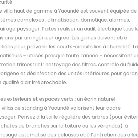
urité
e villa haut de gamme à Yaoundé est souvent équipée de
stèmes complexes : climatisation, domotique, alarmes,
airage paysager. Faites réaliser un audit électrique tous l
is ans par un ingénieur agréé. Les gaines doivent être
ifiées pour prévenir les courts-circuits liés à l’humidité. L
matiseurs – utilisés presque toute l’année – nécessitent u
retien trimestriel : nettoyage des filtres, contrôle du fluid
gorigène et désinfection des unités intérieures pour garan
 qualité d’air irréprochable.
Les extérieurs et espaces verts : un écrin naturel
 villas de standing à Yaoundé valorisent leur cadre
sager. Pensez à la taille régulière des arbres (pour évite
 chutes de branches sur la toiture ou les vérandas), à
rrosage automatisé des pelouses et à l’entretien des allé