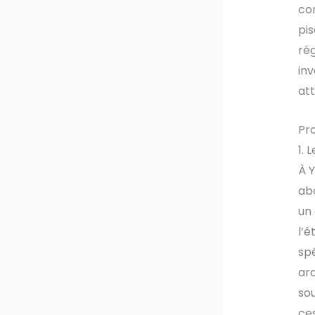
com
pis
rég
inv
att
Pro
1. 
À Y
abo
un 
l’é
spé
ard
sou
ces