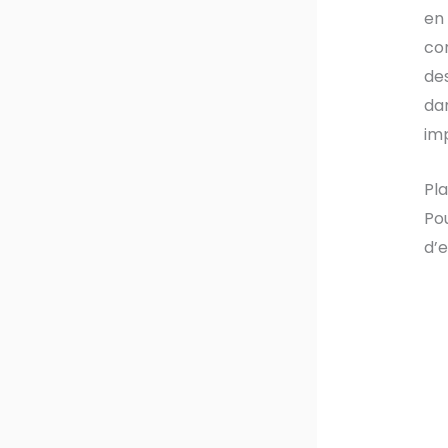
en 
co
des
da
im
Pla
Pou
d’e