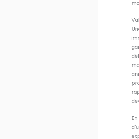
moq
Val
Une
imm
ga
dé
mai
ann
pro
rap
dev
En
d’u
exp