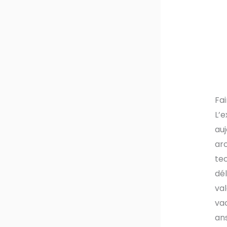
Fa
L’e
auj
arc
tec
dél
val
vac
an