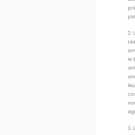
pré
pla
2. 
Les
son
le 
ant
ann
leu
co
non
sig
3. 