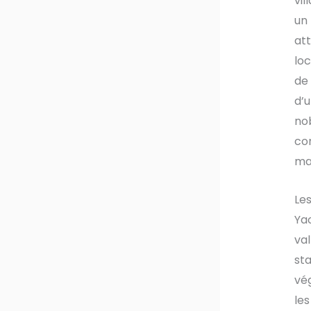
vil
un 
att
loc
de
d’u
no
com
mar
Les
Yao
val
sta
vég
les