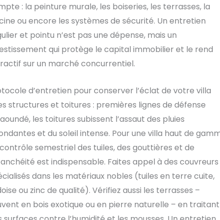
pte : la peinture murale, les boiseries, les terrasses, la
cine ou encore les systèmes de sécurité. Un entretien
ulier et pointu n’est pas une dépense, mais un
estissement qui protège le capital immobilier et le rend
ractif sur un marché concurrentiel.
tocole d’entretien pour conserver l’éclat de votre villa
Les structures et toitures : premières lignes de défense
aoundé, les toitures subissent l’assaut des pluies
ndantes et du soleil intense. Pour une villa haut de gamm
contrôle semestriel des tuiles, des gouttières et de
tanchéité est indispensable. Faites appel à des couvreurs
cialisés dans les matériaux nobles (tuiles en terre cuite,
oise ou zinc de qualité). Vérifiez aussi les terrasses –
vent en bois exotique ou en pierre naturelle – en traitant
 surfaces contre l’humidité et les mousses. Un entretien